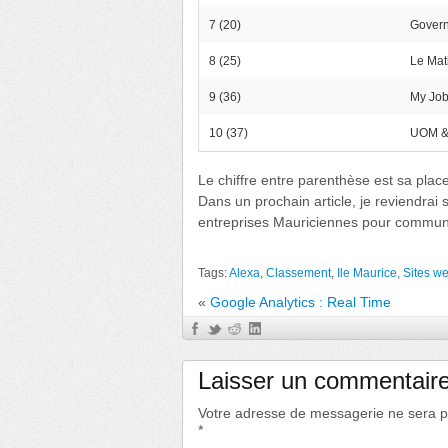
7 (20)
Govern
8 (25)
Le Mat
9 (36)
My Jo
10 (37)
UOM &
Le chiffre entre parenthèse est sa plac
Dans un prochain article, je reviendrai 
entreprises Mauriciennes pour commun
Tags:
Alexa
,
Classement
,
Ile Maurice
,
Sites w
«
Google Analytics : Real Time
Laisser un commentair
Votre adresse de messagerie ne sera p
*