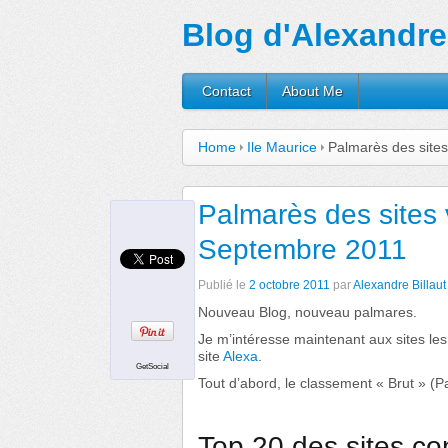
Blog d'Alexandre 
Contact
About Me
Home
Ile Maurice
Palmarès des sites
Palmarès des sites 
Septembre 2011
Publié le
2 octobre 2011
par
Alexandre Billaut
Nouveau Blog, nouveau palmares.
Je m’intéresse maintenant aux sites les
site
Alexa
.
GetSocial
Tout d’abord, le classement « Brut » (P
Top 20 des sites con