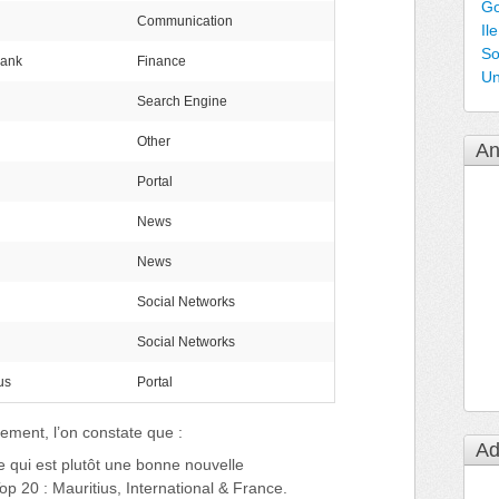
Go
Communication
Il
So
Bank
Finance
Un
Search Engine
Other
An
Portal
News
News
Social Networks
Social Networks
us
Portal
sement, l’on constate que :
Ad
e qui est plutôt une bonne nouvelle
op 20 : Mauritius, International & France.