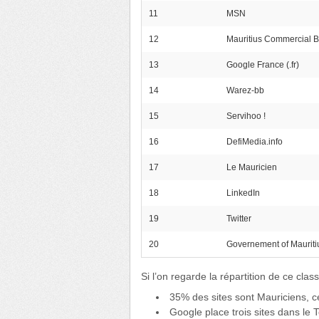
11
MSN
12
Mauritius Commercial 
13
Google France (.fr)
14
Warez-bb
15
Servihoo !
16
DefiMedia.info
17
Le Mauricien
18
LinkedIn
19
Twitter
20
Governement of Mauriti
Si l’on regarde la répartition de ce clas
35% des sites sont Mauriciens, c
Google place trois sites dans le T