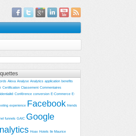
iquettes
ords
Alexa
Analyse
Analytics
application
benefits
z
Certification
Classement
Commentaires
identialité
Conférence
conversion
E-Commerce
E-
Facebook
keting
experience
friends
Google
nel
funnels
GAIC
nalytics
Hoax
Hotels
Ile Maurice