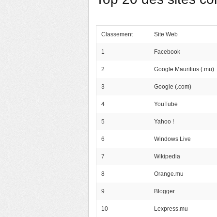
Classement
Site Web
1
Facebook
2
Google Mauritius (.mu)
3
Google (.com)
4
YouTube
5
Yahoo !
6
Windows Live
7
Wikipedia
8
Orange.mu
9
Blogger
10
Lexpress.mu