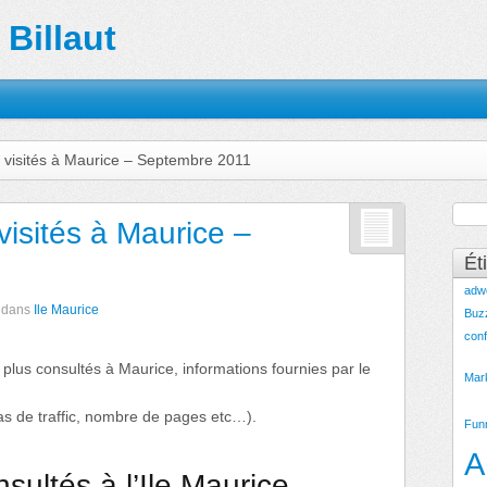
Billaut
 visités à Maurice – Septembre 2011
visités à Maurice –
Ét
adw
dans
Ile Maurice
Buz
conf
 plus consultés à Maurice, informations fournies par le
Mar
as de traffic, nombre de pages etc…).
Fun
A
sultés à l’Ile Maurice