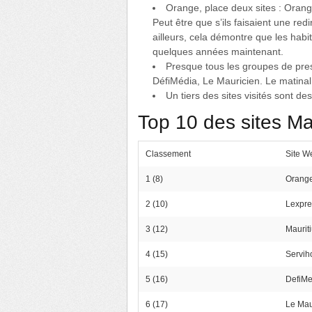
Orange, place deux sites : Orang
Peut être que s’ils faisaient une red
ailleurs, cela démontre que les hab
quelques années maintenant.
Presque tous les groupes de pres
DéfiMédia, Le Mauricien. Le matinal
Un tiers des sites visités sont d
Top 10 des sites Ma
Classement
Site W
1 (8)
Orang
2 (10)
Lexpr
3 (12)
Maurit
4 (15)
Servih
5 (16)
DefiMe
6 (17)
Le Mau