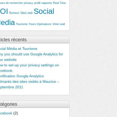
eurs de recherche
privacy
profil
rapports
Real Time
OI
Social
Rumeur
Sites web
edia
Tourisme
Tours Opérateurs
Vinivi
wall
ticles récents
cial Média et Tourisme
y you should use Google Analytics for
ur website
w to set-up your privacy settings on
cebook.
rtification Google Analytics
lmarès des sites visités à Maurice –
ptembre 2011
tégories
acebook
(2)