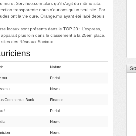
e.mu et Servihoo.com alors qu’il s’agit du même site.
irection transparente nous n’aurions qu’un seul site. Par
itudes ont la vie dure, Orange.mu ayant été lacé depuis
se locaux sont présents dans le TOP 20 : L’express,
 apparaît plus loin dans le classement à la 25em place.
es sites des Réseaux Sociaux
uriciens
eb
Nature
So
e.mu
Portal
ess.mu
News
ius Commercial Bank
Finance
oo !
Portal
dia
News
ricien
News