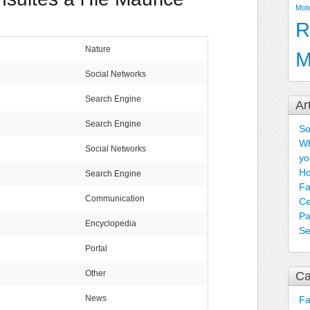
Mot
R
Nature
M
Social Networks
Search Engine
Ar
Search Engine
So
Wh
Social Networks
yo
Ho
Search Engine
Fa
Communication
Ce
Pa
Encyclopedia
Se
Portal
Other
Ca
News
F